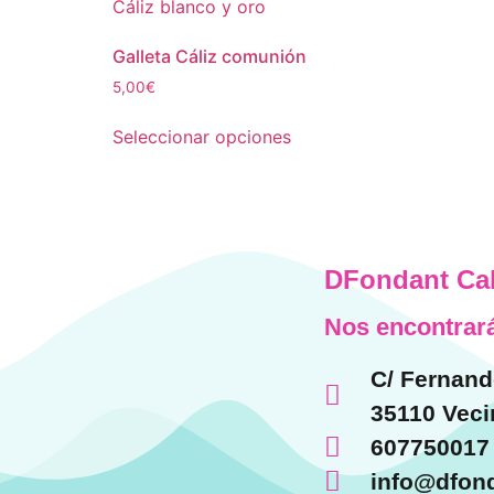
Galleta Cáliz comunión
5,00
€
Seleccionar opciones
DFondant Ca
Nos encontrará
C/ Fernand
35110 Veci
607750017
info@dfon