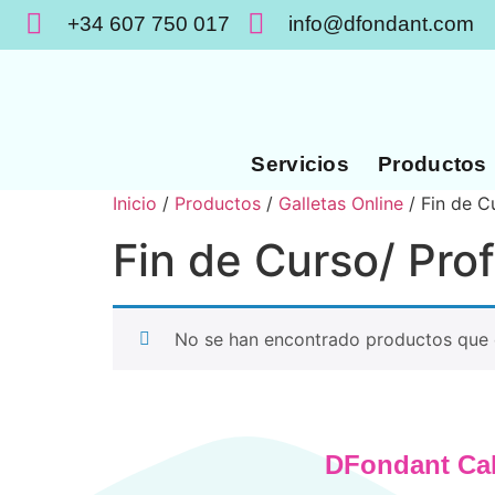
+34 607 750 017
info@dfondant.com
Servicios
Productos
Inicio
/
Productos
/
Galletas Online
/ Fin de C
Fin de Curso/ Pro
No se han encontrado productos que c
DFondant Ca