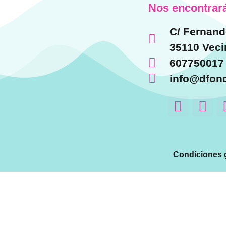
Nos encontrará
C/ Fernand
35110 Veci
607750017
info@dfon
Condiciones 